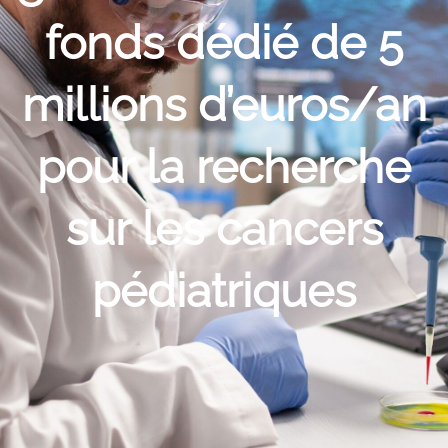
fonds dédié de 5
millions d’euros/an
pour la recherche
sur les cancers
pédiatriques