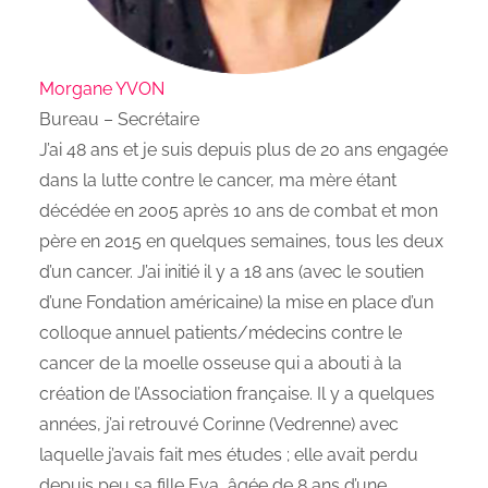
Morgane YVON
Bureau – Secrétaire
J’ai 48 ans et je suis depuis plus de 20 ans engagée
dans la lutte contre le cancer, ma mère étant
décédée en 2005 après 10 ans de combat et mon
père en 2015 en quelques semaines, tous les deux
d’un cancer. J’ai initié il y a 18 ans (avec le soutien
d’une Fondation américaine) la mise en place d’un
colloque annuel patients/médecins contre le
cancer de la moelle osseuse qui a abouti à la
création de l’Association française. Il y a quelques
années, j’ai retrouvé Corinne (Vedrenne) avec
laquelle j’avais fait mes études ; elle avait perdu
depuis peu sa fille Eva, âgée de 8 ans d’une