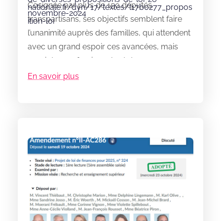
Cosignée par plus de 150 députés
nationale.fr/dyn/17/textes/l17b0277_propos
novembre-2024
transpartisans, ses objectifs semblent faire
ition-loi
l’unanimité auprès des familles, qui attendent
avec un grand espoir ces avancées, mais
aussi des professionnels et des
parlementaires …
En savoir plus