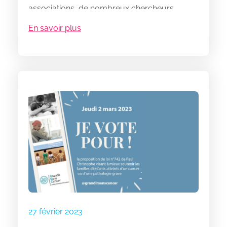
associations, de nombreux chercheurs,
médecins, assistantes sociales et experts) à
En savoir plus
l’origine de l’ensemble des avancées
législatives obtenues ces dernières années
pour mieux protéger les familles d’enfants
atteints de cancers et l’obtention d’un fonds
dédié à la recherche sur les cancers de
l’enfant,
Constance la petite guerrière
astronaute l’association
,
Une Souris Verte
,
Fondation Perce-Neige
et
Eva, pour la vie
27 février 2023