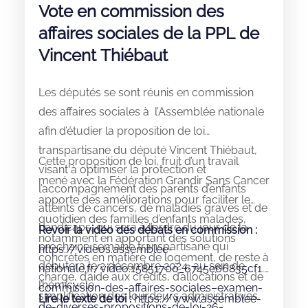
Vote en commission des
affaires sociales de la PPL de
Vincent Thiébaut
Les députés se sont réunis en commission
des affaires sociales à l’Assemblée nationale
afin d’étudier la proposition de loi
transpartisane du député Vincent Thiébaut,
Cette proposition de loi, fruit d’un travail
visant à optimiser la protection et
mené avec la Fédération Grandir Sans Cancer
l’accompagnement des parents d’enfants
apporte des améliorations pour faciliter le
atteints de cancers, de maladies graves et de
quotidien des familles d’enfants malades,
handicaps, qui sera à l’ordre du jour de la
Revoir la vidéo des débats en commission :
notamment en apportant des solutions
prochaine semaine transpartisane qui
https://videos.assemblee-
concrètes en matière de logement, de reste à
débutera le 2 décembre 2024, au sein de
nationale.fr/video.15851700_6745e66835cf1.
charge, d’aide aux crédits, d’allocations et de
l’hémicycle.
commission-des-affaires-sociales–examen-
simplification des lourdeurs administratives.
Lire le texte de loi :
https://www.assemblee-
de-diverses-propositions-de-loi-26-