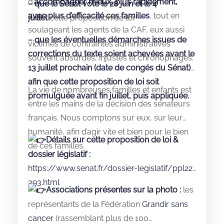
d’
accompagner mieux, plus rapidement,
– que le Sénat vote le 28 juin et le 4
avec plus d’efficacité ces familles
, tout en
juillet
cette proposition de loi
soulageant les agents de la CAF, eux aussi
– que les éventuelles démarches issues de
victimes de contraintes administratives
corrections du texte soient achevées avant le
souvent absurdes, injustes et chronophages.
13 juillet prochain (date de congés du Sénat)
afin que cette proposition de loi soit
La vie de nombreuses familles et enfants est
promulguée avant fin juillet, puis appliquée.
entre les mains de la décision des sénateurs
français. Nous comptons sur eux, sur leur
humanité, afin d’agir vite et bien pour le bien
Détails sur cette proposition de loi &
de ces familles.
dossier législatif :
https://www.senat.fr/dossier-legislatif/ppl22-
393.html
Associations présentes sur la photo :
les
représentants de la Fédération
Grandir sans
cancer
(rassemblant plus de 100