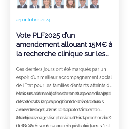
24 octobre 2024
Vote PLF2025 d’un
amendement allouant 15M€ à
la recherche clinique sur les
cancers pédiatriques
Ces derniers jours ont été marqués par un
espoir d’un meilleur accompagnement social
de l’Etat pour les familles d’enfants atteints de
cancers, de maladies rares et de handicaps,
Mais un autre sujet reste en suspens, malgré
à travers la la proposition de loi que nous
des débuts encourageants : le vote d’un
avons rédigé, avec le député
amendement, dans le cadre de la loi de
Vincent
Thiébaut.
finances 2025, visant à soutenir la recherche
A ce jour, sous l’impulsion d’Eva pour la vie &
CLINIQUE sur les cancers pédiatriques, c’est
de Grandir sans cancer, il existe un fonds