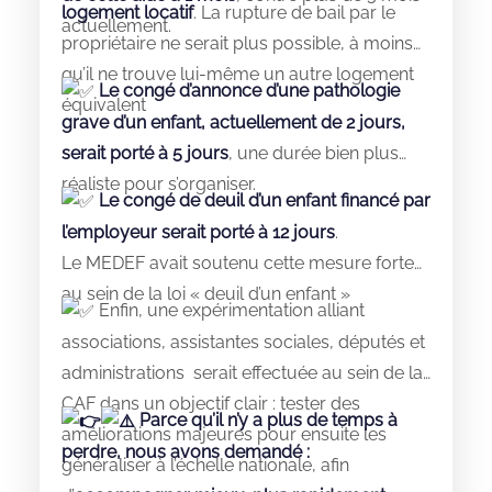
logement locatif
. La rupture de bail par le
actuellement.
propriétaire ne serait plus possible, à moins
qu’il ne trouve lui-même un autre logement
Le congé d’annonce d’une pathologie
équivalent
grave d’un enfant, actuellement de 2 jours,
serait porté à 5 jours
, une durée bien plus
réaliste pour s’organiser.
Le congé de deuil d’un enfant financé par
l’employeur serait porté à 12 jours
.
Le MEDEF avait soutenu cette mesure forte
au sein de la loi « deuil d’un enfant »
Enfin, une expérimentation alliant
associations, assistantes sociales, députés et
administrations serait effectuée au sein de la
CAF dans un objectif clair : tester des
Parce qu’il n’y a plus de temps à
améliorations majeures pour ensuite les
perdre, nous avons demandé :
généraliser à l’échelle nationale, afin