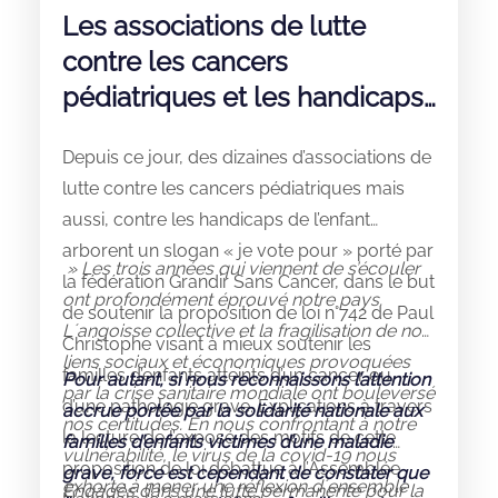
Les associations de lutte
contre les cancers
pédiatriques et les handicaps
unies pour les familles
Depuis ce jour, des dizaines d’associations de
lutte contre les cancers pédiatriques mais
aussi, contre les handicaps de l’enfant
arborent un slogan « je vote pour » porté par
» Les trois années qui viennent de s’écouler
la fédération Grandir Sans Cancer, dans le but
ont profondément éprouvé notre pays.
de soutenir la proposition de loi n°742 de Paul
Lʼangoisse collective et la fragilisation de nos
Christophe visant à mieux soutenir les
liens sociaux et économiques provoquées
familles d’enfants atteints d’un cancer ou
Pour autant, si nous reconnaissons l’attention
par la crise sanitaire mondiale ont bouleversé
d’une pathologie grave. Explications à travers
accrue portée par la solidarité nationale aux
nos certitudes.
En nous confrontant à notre
la lecture de l’exposé des motifs de cette
familles d’enfants victimes d’une maladie
vulnérabilité, le virus de la covid‑19 nous
proposition de loi débattue à l’Assemblée
grave, force est cependant de constater que
exhorte à mener une réflexion dʼensemble
Engagés dans une lutte permanente pour la